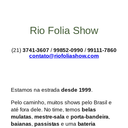
Pular
para
o
Rio Folia Show
conteúdo
(21)
3741-3607
/
99852-0990
/
99111-7860
contato@riofoliashow.com
Estamos na estrada
desde 1999
.
Pelo caminho, muitos shows pelo Brasil e
até fora dele. No time, temos
belas
mulatas
,
mestre-sala
e
porta-bandeira
,
baianas
,
passistas
e uma
bateria